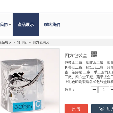
我們
產品展示
聯絡我們
產品展示
»
彩印盒
»
四方包裝盒
四方包裝盒
包裝盒工廠、塑膠盒工廠、塑
折疊盒工廠、鉛筆盒工廠、圓筒
廠、塑膠罐 工廠、手工圓桶
工廠、四方盒工廠、蘋果派盒
上彩色印刷製造各式包裝盒服
數量：
詢價
加