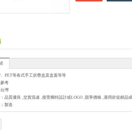
述
PP、PET等各式手工折疊盒及盒蓋等等
供參考
：台灣
：品質優良 ,交貨迅速 ,接受獨特設計或LOGO ,競爭價格 ,適用於促銷品或
式：製造