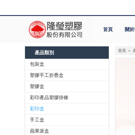
首頁
關於
首頁
»
產品類別
包裝盒
塑膠手工折疊盒
塑膠盒
彩印產品塑膠掛條
彩印盒
手工盒
蘋果派盒