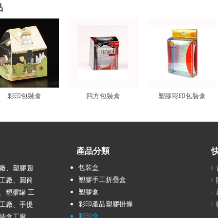
品
彩印包裝盒
四方包裝盒
塑膠彩印包裝盒
產品分類
包裝盒
廠、塑膠圓
塑膠手工折疊盒
工廠、圓筒
塑膠盒
、塑膠罐 工
彩印產品塑膠掛條
工廠、手提
彩印盒
納盒工廠…