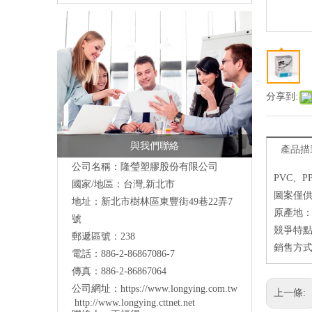
分享到:
與我們聯絡
產品描
公司名稱：隆瑩塑膠股份有限公司
PVC、
國家/地區：台灣,新北市
圖案僅
地址：新北市樹林區東豐街49巷22弄7
原產地
號
競爭特點
郵遞區號：238
銷售方
電話：886-2-86867086-7
傳真：886-2-86867064
公司網址：
https://www.longying.com.tw
上一條:
http://www.longying.cttnet.net