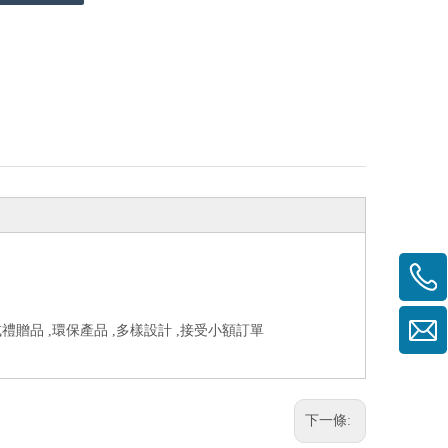
禮贈品 ,環保產品 ,多樣設計 ,接受小額訂單
下一條: