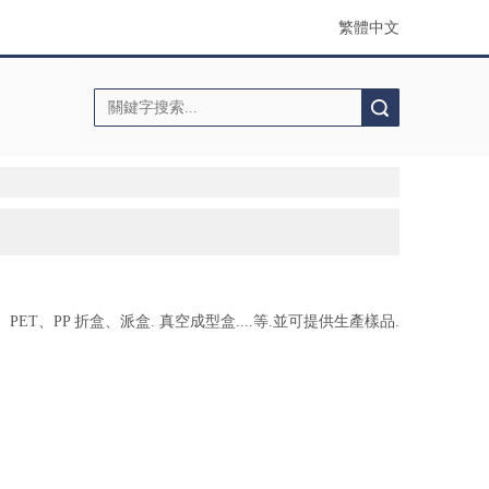
繁體中文
搜索
T、PP 折盒、派盒. 真空成型盒....等.並可提供生產樣品.