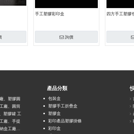
手工塑膠彩印盒
四方手工塑膠
價
詢價
產品分類
包裝盒
廠、塑膠圓
塑膠手工折疊盒
工廠、圓筒
塑膠盒
、塑膠罐 工
彩印產品塑膠掛條
工廠、手提
彩印盒
納盒工廠…