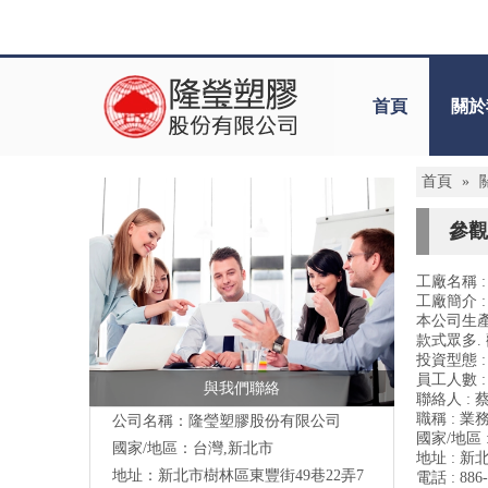
首頁
關於
首頁
»
參觀
工廠名稱 
工廠簡介 :
本公司生產
款式眾多.
投資型態 :
員工人數 : 
與我們聯絡
聯絡人 : 
職稱 : 業
公司名稱：隆瑩塑膠股份有限公司
國家/地區 
國家/地區：台灣,新北市
地址 : 
地址：新北市樹林區東豐街49巷22弄7
電話 : 886-