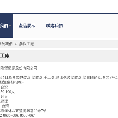
我們
產品展示
聯絡我們
關於我們
»
參觀工廠
工廠
: 隆瑩塑膠股份有限公司
項目為各式包裝盒,塑膠盒,手工盒,彩印包裝塑膠盒,塑膠圓筒盒.各類PVC、PE
 觀迎參觀指教~
 合資
50-100人
蔡月春
務經理
: 台灣
新北市樹林區東豐街49巷22弄7號
2-86867086, 86867067