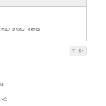
禮贈品 ,環保產品 ,多樣設計
下一條:
摺盒
包裝盒