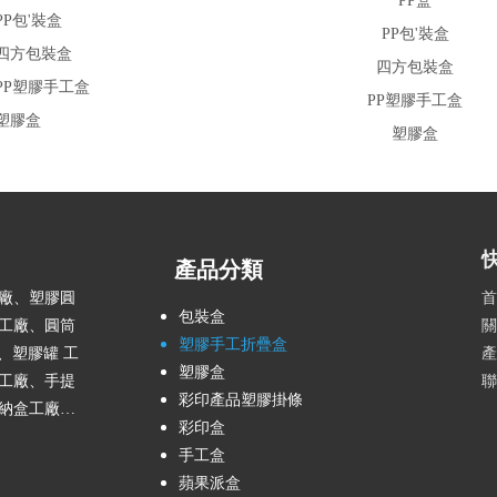
PP盒
PP包'裝盒
四方包裝盒
PP塑膠手工盒
塑膠盒
產品分類
廠、塑膠圓
首
包裝盒
工廠、圓筒
關
塑膠手工折疊盒
、塑膠罐 工
產
塑膠盒
工廠、手提
聯
彩印產品塑膠掛條
納盒工廠…
彩印盒
手工盒
蘋果派盒