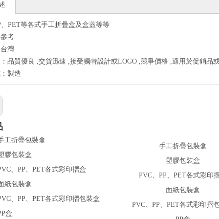
述
PP、PET等各式手工折疊盒及盒蓋等等
供參考
：台灣
：品質優良 ,交貨迅速 ,接受獨特設計或LOGO ,競爭價格 ,適用於促銷品或
式：製造
品
手工折疊包裝盒
塑膠包裝盒
PVC、PP、PET各式彩印
面紙包裝盒
PVC、PP、PET各式彩印摺