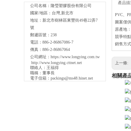
產品描
公司名稱：隆瑩塑膠股份有限公司
國家/地區：台灣,新北市
PVC、
地址：新北市樹林區東豐街49巷22弄7
圖案僅
號
原產地
郵遞區號：238
競爭特點
電話：886-2-86867086-7
銷售方
傳真：886-2-86867064
公司網址：
https://www.longying.com.tw
http://www.longying.cttnet.net
上一條:
聯絡人：王福得
職稱：
董事長
相關產
電子信箱：
packings@ms48.hinet.net